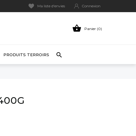
Ma liste d'envies
Connexion

Panier (0)

PRODUITS TERROIRS
 400G