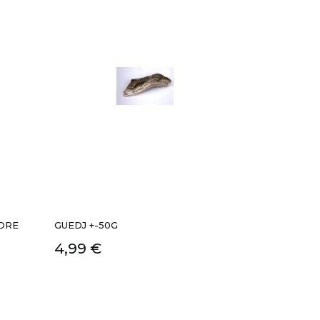
DRE
GUEDJ +-50G
4,99 €