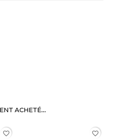
ENT ACHETÉ...
favorite_border
favorite_border