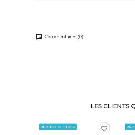
Commentaires (0)
LES CLIENTS 
RUPTURE DE STOCK
RUP
favorite_border