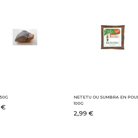
-50G
NETETU OU SUMBRA EN POU
100G
 €
2,99 €