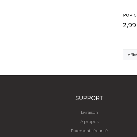
POP C
2,99
Affich
SUPPORT
Livraison
A propos
Paiement sécurisé