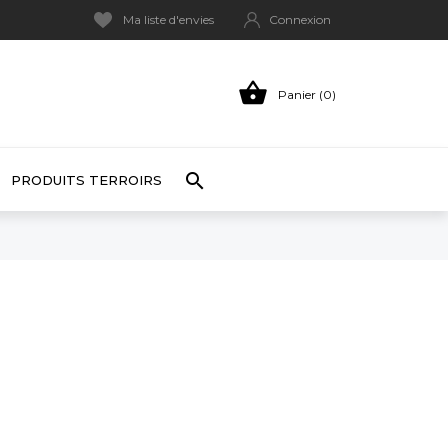
Ma liste d'envies
Connexion

Panier (0)

PRODUITS TERROIRS