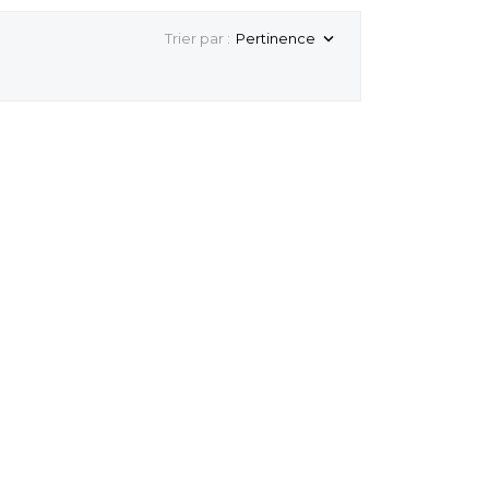
Trier par :
Pertinence
