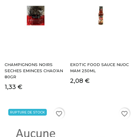
CHAMPIGNONS NOIRS
EXOTIC FOOD SAUCE NUOC
SECHES EMINCES CHAO'AN
MAM 250ML
80GR
2,08 €
1,33 €
RUPTURE DE STOCK
favorite_border
favorite_border