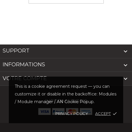
SUPPORT

INFORMATIONS

VOTRE COMPTE

This is a cookie agreement request — you can
customize it or disable in the backoffice: Modules
INFORMATIONS
/ Module manager / AN Cookie Popup.
PRIVACY POLICY
ACCEPT
done