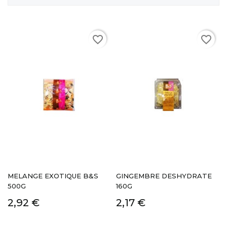
favorite_border
favorite_border
MELANGE EXOTIQUE B&S
GINGEMBRE DESHYDRATE
500G
160G
2,92 €
2,17 €