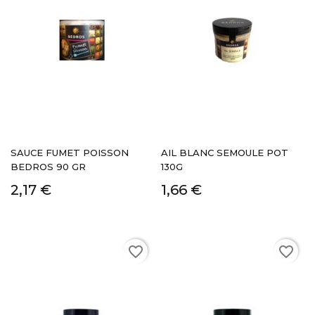
SAUCE FUMET POISSON
AIL BLANC SEMOULE POT
BEDROS 90 GR
130G
2,17 €
1,66 €
favorite_border
favorite_border