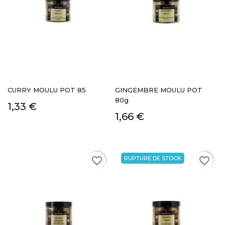
CURRY MOULU POT 85
GINGEMBRE MOULU POT
80g
1,33 €
1,66 €
RUPTURE DE STOCK
favorite_border
favorite_border